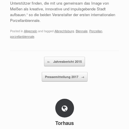
Unterstützer finden, die mit uns gemeinsam das Image von
Meißen als kreative, innovative und impulsgebende Stadt
aufbauen.“ so die beiden Veranstalter der ersten internationalen
Porzellanbiennale.
Posted in
Allgemein
and tagged
Albrechtsburg
,
Biennale
,
Porzellan
,
porzellanbiennale
.
Post navigation
←
Jahresbericht 2015
Pressemitteilung 2017
→
Torhaus