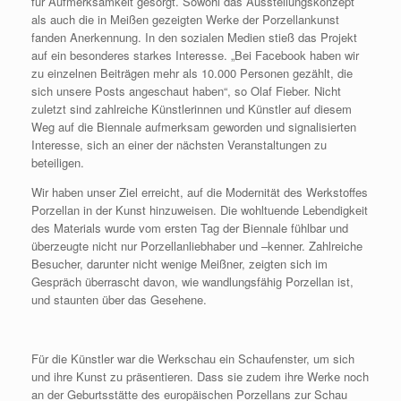
für Aufmerksamkeit gesorgt. Sowohl das Ausstellungskonzept
als auch die in Meißen gezeigten Werke der Porzellankunst
fanden Anerkennung. In den sozialen Medien stieß das Projekt
auf ein besonderes starkes Interesse. „Bei Facebook haben wir
zu einzelnen Beiträgen mehr als 10.000 Personen gezählt, die
sich unsere Posts angeschaut haben“, so Olaf Fieber. Nicht
zuletzt sind zahlreiche Künstlerinnen und Künstler auf diesem
Weg auf die Biennale aufmerksam geworden und signalisierten
Interesse, sich an einer der nächsten Veranstaltungen zu
beteiligen.
Wir haben unser Ziel erreicht, auf die Modernität des Werkstoffes
Porzellan in der Kunst hinzuweisen. Die wohltuende Lebendigkeit
des Materials wurde vom ersten Tag der Biennale fühlbar und
überzeugte nicht nur Porzellanliebhaber und –kenner. Zahlreiche
Besucher, darunter nicht wenige Meißner, zeigten sich im
Gespräch überrascht davon, wie wandlungsfähig Porzellan ist,
und staunten über das Gesehene.
Für die Künstler war die Werkschau ein Schaufenster, um sich
und ihre Kunst zu präsentieren. Dass sie zudem ihre Werke noch
an der Geburtsstätte des europäischen Porzellans zur Schau