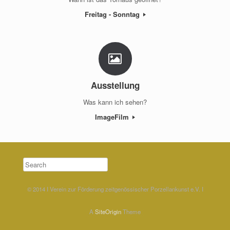
Freitag - Sonntag
Ausstellung
Was kann ich sehen?
ImageFilm
Search
© 2014 I Verein zur Förderung zeitgenössischer Porzellankunst e.V. I
A
SiteOrigin
Theme