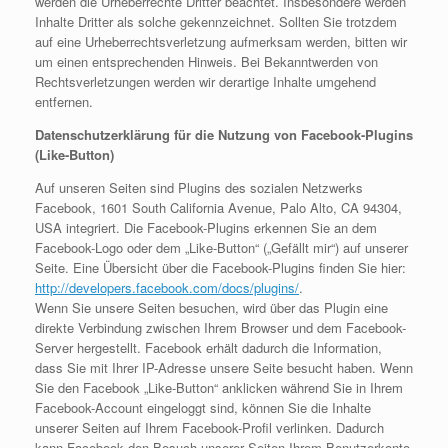
werden die Urheberrechte Dritter beachtet. Insbesondere werden
Inhalte Dritter als solche gekennzeichnet. Sollten Sie trotzdem
auf eine Urheberrechtsverletzung aufmerksam werden, bitten wir
um einen entsprechenden Hinweis. Bei Bekanntwerden von
Rechtsverletzungen werden wir derartige Inhalte umgehend
entfernen.
Datenschutzerklärung für die Nutzung von Facebook-Plugins
(Like-Button)
Auf unseren Seiten sind Plugins des sozialen Netzwerks
Facebook, 1601 South California Avenue, Palo Alto, CA 94304,
USA integriert. Die Facebook-Plugins erkennen Sie an dem
Facebook-Logo oder dem „Like-Button“ („Gefällt mir“) auf unserer
Seite. Eine Übersicht über die Facebook-Plugins finden Sie hier:
http://developers.facebook.com/docs/plugins/
.
Wenn Sie unsere Seiten besuchen, wird über das Plugin eine
direkte Verbindung zwischen Ihrem Browser und dem Facebook-
Server hergestellt. Facebook erhält dadurch die Information,
dass Sie mit Ihrer IP-Adresse unsere Seite besucht haben. Wenn
Sie den Facebook „Like-Button“ anklicken während Sie in Ihrem
Facebook-Account eingeloggt sind, können Sie die Inhalte
unserer Seiten auf Ihrem Facebook-Profil verlinken. Dadurch
kann Facebook den Besuch unserer Seiten Ihrem Benutzerkonto