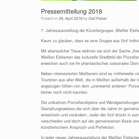
Pressemitteilung 2018
Posted on
26. April 2018
by
Olaf Fieber
7. Jahresausstellung der Künstlergruppe „Weißer Elefa
Kaum zu glauben, dass es eine Gruppe aus fünf Individ
Mit ebensolcher Treue widmen sie sich der Sache „ihre
Weißen Elefanten das kulturelle Stadtbild der Porzell
erwecken auch sie ihr phantastisches saisonales Dom
Neben interessierten Meißenern sind es mittlerweile vi
Touristen aus aller Welt, die in Meißen außerhalb der 
angezogen fühlen von dem „unerwartet anderen“ Porze
bisher noch nicht kannten.
Die unikativen Porzellanobjekte und Wandgestaltungen
Gestaltungsweisen,die sich über die Jahre im gemeins
entwickeln und verändern. Jeder der fünf drückt in sei
verschieden und doch auf der gemeinsamen Basis ein
künstlerischem Anspruch und Perfektion.
In jeder neuen Jahresausstellung der Weißen Elefanten