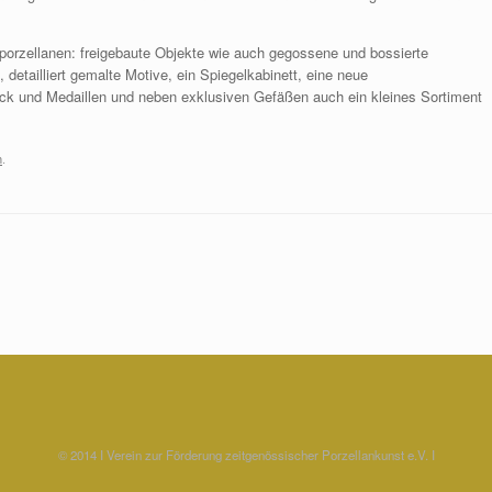
ioporzellanen: freigebaute Objekte wie auch gegossene und bossierte
, detailliert gemalte Motive, ein Spiegelkabinett, eine neue
uck und Medaillen und neben exklusiven Gefäßen auch ein kleines Sortiment
n
.
© 2014 I Verein zur Förderung zeitgenössischer Porzellankunst e.V. I