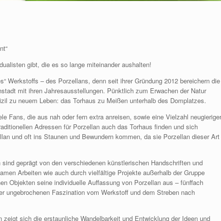
nt“
ualisten gibt, die es so lange miteinander aushalten!
s“ Werkstoffs – des Porzellans, denn seit ihrer Gründung 2012 bereichern die
anstadt mit ihren Jahresausstellungen. Pünktlich zum Erwachen der Natur
izil zu neuem Leben: das Torhaus zu Meißen unterhalb des Domplatzes.
ele Fans, die aus nah oder fern extra anreisen, sowie eine Vielzahl neugierige
traditionellen Adressen für Porzellan auch das Torhaus finden und sich
llan und oft ins Staunen und Bewundern kommen, da sie Porzellan dieser Art
 sind geprägt von den verschiedenen künstlerischen Handschriften und
amen Arbeiten wie auch durch vielfältige Projekte außerhalb der Gruppe
nen Objekten seine individuelle Auffassung von Porzellan aus – fünffach
er ungebrochenen Faszination vom Werkstoff und dem Streben nach
 zeigt sich die erstaunliche Wandelbarkeit und Entwicklung der Ideen und