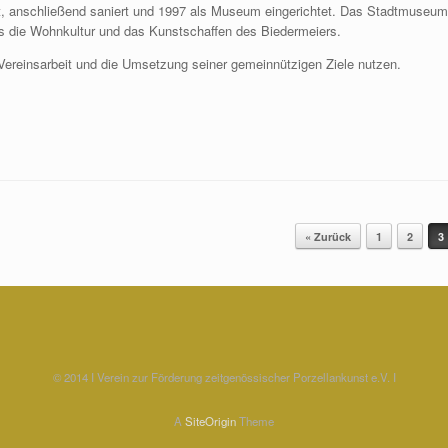
 anschließend saniert und 1997 als Museum eingerichtet. Das Stadtmuseum
s die Wohnkultur und das Kunstschaffen des Biedermeiers.
 Vereinsarbeit und die Umsetzung seiner gemeinnützigen Ziele nutzen.
« Zurück
1
2
3
© 2014 I Verein zur Förderung zeitgenössischer Porzellankunst e.V. I
A
SiteOrigin
Theme